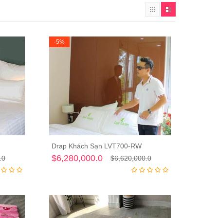
-5%
Drap Khách Sạn LVT700-RW
ng
Thêm vào giỏ hàng
$6,280,000.0
.0
$6,620,000.0