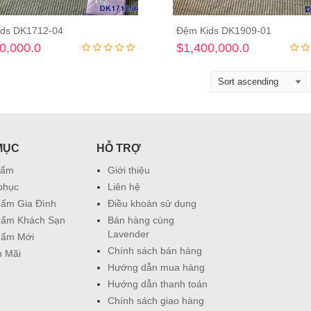
ds DK1712-04
Đệm Kids DK1909-01
Thêm vào giỏ hàng
Thêm vào giỏ hà
0,000.0
$1,400,000.0
MỤC
HỖ TRỢ
hẩm
Giới thiệu
phục
Liên hệ
ẩm Gia Đình
Điều khoản sử dụng
hẩm Khách Sạn
Bán hàng cùng
Lavender
hẩm Mới
Chính sách bán hàng
 Mãi
Hướng dẫn mua hàng
Hướng dẫn thanh toán
Chính sách giao hàng