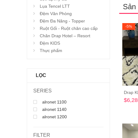
Sản
Lụa Tencel LTT
Đệm Văn Phòng
Đệm Đa Năng - Topper
-5%
Ruột Gối - Ruột chăn cao cấp
Chăn Drap Hotel – Resort
Đệm KIDS
Thực phẩm
LỌC
SERIES
Drap K
$6,28
alronet 1100
alronet 1140
alronet 1200
FILTER