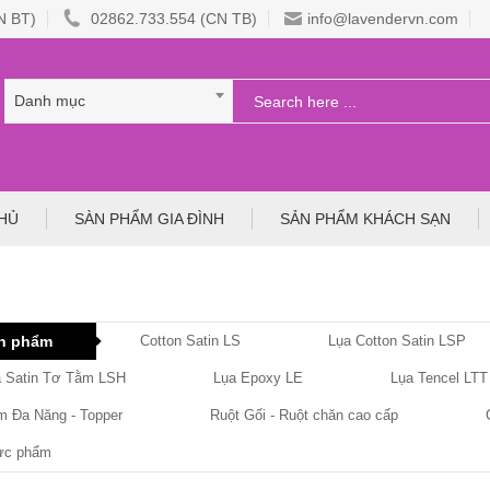
N BT)
02862.733.554 (CN TB)
info@lavendervn.com
Danh mục
HỦ
SÀN PHẨM GIA ĐÌNH
SẢN PHẨM KHÁCH SẠN
n phẩm
Cotton Satin LS
Lụa Cotton Satin LSP
a Satin Tơ Tằm LSH
Lụa Epoxy LE
Lụa Tencel LTT
 Đa Năng - Topper
Ruột Gối - Ruột chăn cao cấp
ực phẩm