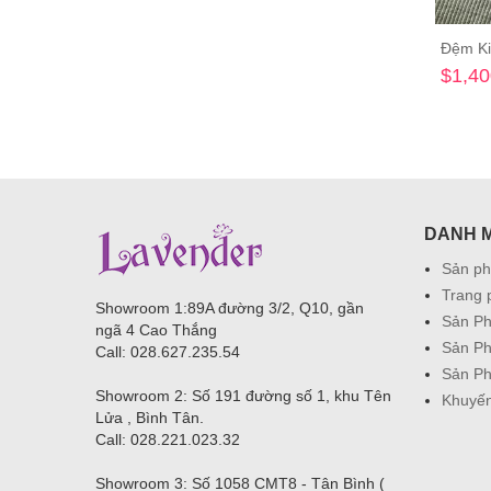
Đệm Ki
$1,40
DANH 
Sản p
Trang 
Showroom 1:89A đường 3/2, Q10, gần
Sản Ph
ngã 4 Cao Thắng
Sản P
Call: 028.627.235.54
Sản P
Showroom 2:
Số 191 đường số 1, khu Tên
Khuyến
Lửa , Bình Tân.
Call:
028.221.023.32
Showroom 3: S
ố 1058 CMT8 - Tân Bình (