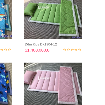
Đệm Kids DK1904-12
ng
Thêm vào giỏ hàng
$1,400,000.0