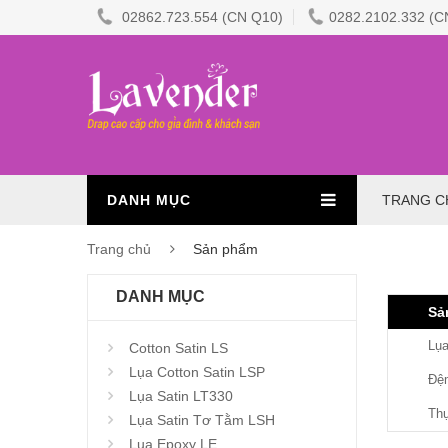
02862.723.554 (CN Q10)
0282.2102.332 (C
DANH MỤC
TRANG C
Trang chủ
Sản phẩm
DANH MỤC
Sả
Lụ
Cotton Satin LS
Lụa Cotton Satin LSP
Đệm
Lụa Satin LT330
Th
Lụa Satin Tơ Tằm LSH
Lụa Epoxy LE