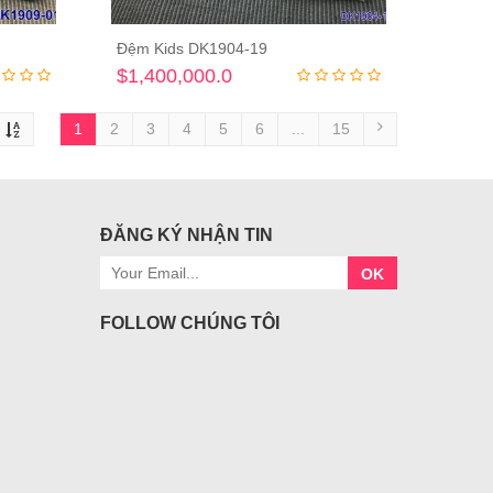
Đệm Kids DK1904-19
ng
Thêm vào giỏ hàng
$1,400,000.0
1
2
3
4
5
6
...
15
ĐĂNG KÝ NHẬN TIN
OK
FOLLOW CHÚNG TÔI