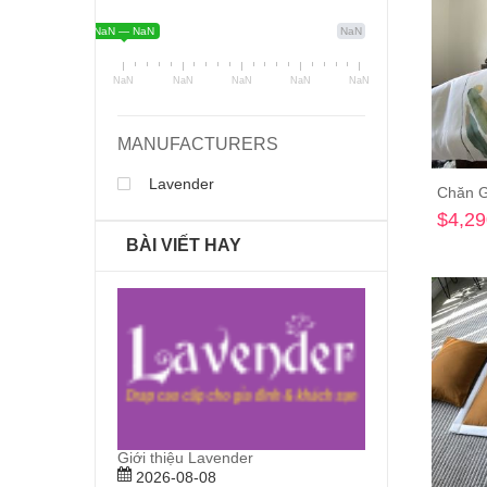
NaN — NaN
NaN
NaN
NaN
NaN
NaN
NaN
MANUFACTURERS
Lavender
Chăn G
$4,29
BÀI VIẾT HAY
Hướng dẫn mua hàng
Quy định bả
2026-08-08
2026-08-