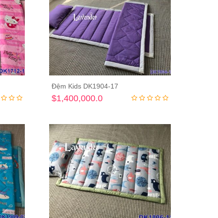
Đệm Kids DK1904-17
ng
Thêm vào giỏ hàng
$1,400,000.0
ính sách ship hàng
Giới thiệu Lavender
2026-08-08
2026-08-08