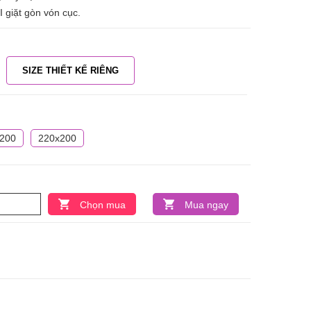
giặt gòn vón cục.
SIZE THIẾT KẾ RIÊNG
200
220x200
Chọn mua
Mua ngay