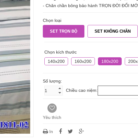
- Chăn chần bông bảo hành TRỌN ĐỜI ĐỔI MỚI 
Chọn loại
SET TRỌN BỘ
SET KHÔNG CHĂN
Chọn kích thước
140x200
160x200
180x200
200x
Số lượng:
Chiều cao niệm:
Yêu thích
In