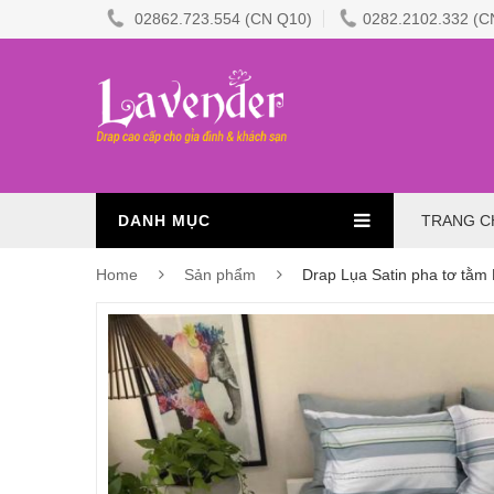
02862.723.554 (CN Q10)
0282.2102.332 (C
DANH MỤC
TRANG C
Home
Sản phẩm
Drap Lụa Satin pha tơ tằ