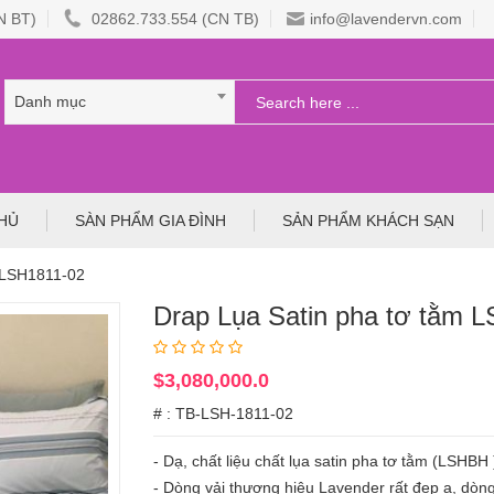
N BT)
02862.733.554 (CN TB)
info@lavendervn.com
Danh mục
HỦ
SÀN PHẨM GIA ĐÌNH
SẢN PHẨM KHÁCH SẠN
m LSH1811-02
Drap Lụa Satin pha tơ tằm 
$3,080,000.0
# : TB-LSH-1811-02
- Dạ, chất liệu chất lụa satin pha tơ tằm (LSHBH
- Dòng vải thương hiệu Lavender rất đẹp ạ, dòn