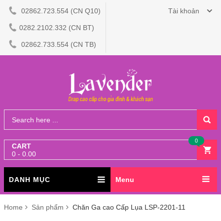
02862.723.554 (CN Q10)
Tài khoản
0282.2102.332 (CN BT)
02862.733.554 (CN TB)
0
CART
0 - 0.00
DANH MỤC
Menu
Home
Sản phẩm
Chăn Ga cao Cấp Lụa LSP-2201-11