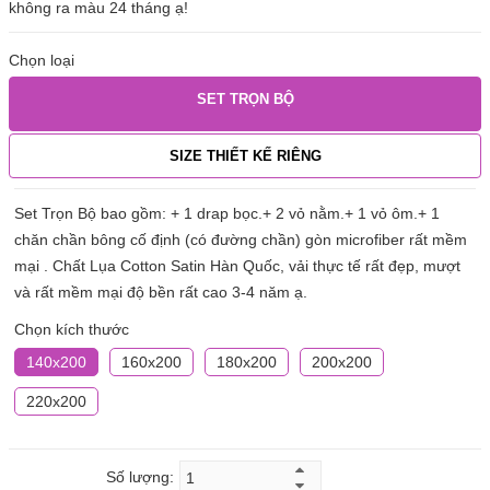
không ra màu 24 tháng ạ!
Chọn loại
SET TRỌN BỘ
SIZE THIẾT KẾ RIÊNG
Set Trọn Bộ bao gồm: + 1 drap bọc.+ 2 vỏ nằm.+ 1 vỏ ôm.+ 1
chăn chần bông cố định (có đường chần) gòn microfiber rất mềm
mại . Chất Lụa Cotton Satin Hàn Quốc, vải thực tế rất đẹp, mượt
và rất mềm mại độ bền rất cao 3-4 năm ạ.
Chọn kích thước
140x200
160x200
180x200
200x200
220x200
Số lượng: